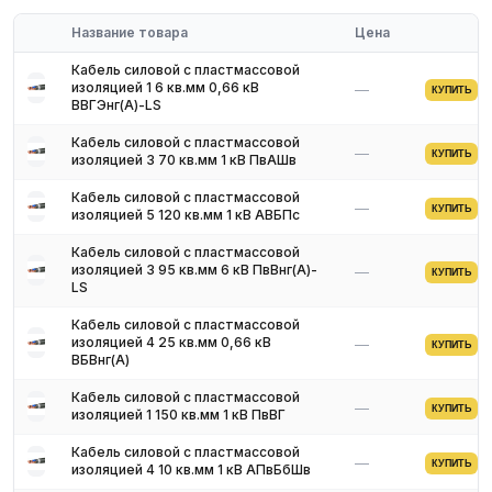
Соответствие стандартам ГОСТ и ТУ
Название товара
Цена
Обязательное наличие сертификатов
Доставка по региону
Кабель силовой с пластмассовой
изоляцией 1 6 кв.мм 0,66 кВ
—
Для получения актуальных цен и наличия на складе свяжитесь
КУПИТЬ
ВВГЭнг(A)-LS
с нашими менеджерами. Мы предложим оптимальные условия
поставки и доставки.
Кабель силовой с пластмассовой
—
КУПИТЬ
изоляцией 3 70 кв.мм 1 кВ ПвАШв
Кабель силовой с пластмассовой
—
КУПИТЬ
изоляцией 5 120 кв.мм 1 кВ АВБПс
Кабель силовой с пластмассовой
изоляцией 3 95 кв.мм 6 кВ ПвВнг(А)-
—
КУПИТЬ
LS
Кабель силовой с пластмассовой
изоляцией 4 25 кв.мм 0,66 кВ
—
КУПИТЬ
ВБВнг(A)
Кабель силовой с пластмассовой
—
КУПИТЬ
изоляцией 1 150 кв.мм 1 кВ ПвВГ
Кабель силовой с пластмассовой
—
КУПИТЬ
изоляцией 4 10 кв.мм 1 кВ АПвБбШв