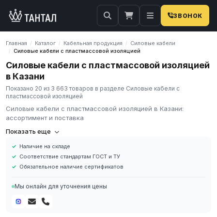
ЗВОНОК
Главная
Каталог
Кабельная продукция
Силовые кабели
/
/
/
Силовые кабели с пластмассовой изоляцией
/
Силовые кабели с пластмассовой изоляцией
в Казани
Показано 20 из 3 663 товаров в разделе Силовые кабели с
пластмассовой изоляцией
Силовые кабели с пластмассовой изоляцией в Казани:
ассортимент и поставка
Компания «Тантал» предлагает Силовые кабели с
Показать еще
пластмассовой изоляцией в России. Мы осуществляем
Наличие на складе
оптовые и розничные поставки металлопроката и
Соответствие стандартам ГОСТ и ТУ
промышленных материалов по всей России.
Обязательное наличие сертификатов
В нашем каталоге представлен широкий ассортимент Силовые
кабели с пластмассовой изоляцией различных марок,
Мы онлайн для уточнения цены
размеров и типов. Все изделия соответствуют требованиям
ГОСТ и ТУ, имеют сертификаты качества.
Наличие на складе в России