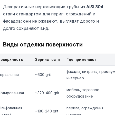
Декоративные нержавеющие трубы из
AISI 304
стали стандартом для перил, ограждений и
фасадов: они не ржавеют, выглядят дорого и
долго сохраняют вид.
Виды отделки поверхности
Поверхность
Зернистость
Где применяют
фасады, витрины, премиум
Зеркальная
~600 grit
интерьер
мебель, торговое
Полированная
~320–400 grit
оборудование
Шлифованная
перила, ограждения,
~180–240 grit
сатин)
поручни