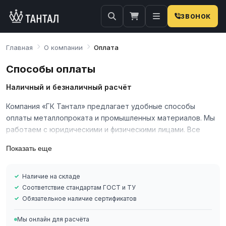
ЗВОНОК
Главная
О компании
Оплата
Способы оплаты
Наличный и безналичный расчёт
Компания «ГК Тантал» предлагает удобные способы
оплаты металлопроката и промышленных материалов. Мы
работаем с юридическими и физическими лицами. Все
операции сопровождаются полным комплектом
Показать еще
документов.
Основные способы оплаты
Наличие на складе
Безналичный расчёт для юридических лиц (с НДС и без
Соответствие стандартам ГОСТ и ТУ
Обязательное наличие сертификатов
НДС)
Наличный расчёт для физических лиц и ИП
Мы онлайн для расчёта