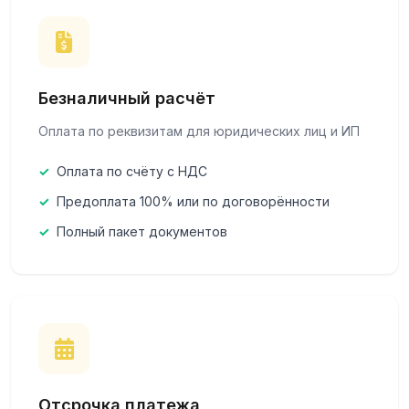
Как оформить заказ
Для оформления заказа и получения счёта свяжитесь с
нашими менеджерами по телефону или через форму
обратной связи на сайте. Мы подберём оптимальные
Безналичный расчёт
условия оплаты с учётом объёма заказа.
Оплата по реквизитам для юридических лиц и ИП
Оплата по счёту с НДС
Предоплата 100% или по договорённости
Полный пакет документов
Отсрочка платежа