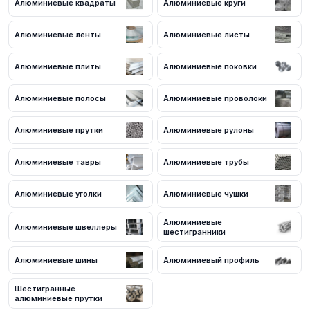
Алюминиевые квадраты
Алюминиевые круги
с нашими менеджерами. Мы предложим оптимальные условия
поставки и доставки.
Алюминиевые ленты
Алюминиевые листы
Алюминиевые плиты
Алюминиевые поковки
Алюминиевые полосы
Алюминиевые проволоки
Алюминиевые прутки
Алюминиевые рулоны
Алюминиевые тавры
Алюминиевые трубы
Алюминиевые уголки
Алюминиевые чушки
Алюминиевые
Алюминиевые швеллеры
шестигранники
Алюминиевые шины
Алюминиевый профиль
Шестигранные
алюминиевые прутки