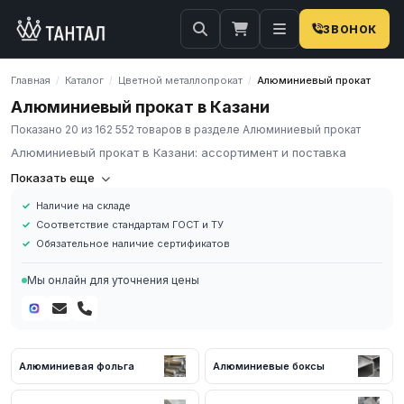
ЗВОНОК
Главная
Каталог
Цветной металлопрокат
Алюминиевый прокат
/
/
/
Алюминиевый прокат в Казани
Показано 20 из 162 552 товаров в разделе Алюминиевый прокат
Алюминиевый прокат в Казани: ассортимент и поставка
Компания «Тантал» предлагает Алюминиевый прокат в России.
Показать еще
Мы осуществляем оптовые и розничные поставки
Наличие на складе
металлопроката и промышленных материалов по всей России.
Соответствие стандартам ГОСТ и ТУ
В нашем каталоге представлен широкий ассортимент
Обязательное наличие сертификатов
Алюминиевый прокат различных марок, размеров и типов. Все
изделия соответствуют требованиям ГОСТ и ТУ, имеют
Мы онлайн для уточнения цены
сертификаты качества.
Наличие на складе в России
Соответствие стандартам ГОСТ и ТУ
Обязательное наличие сертификатов
Алюминиевая фольга
Алюминиевые боксы
Доставка по региону
Для получения актуальных цен и наличия на складе свяжитесь