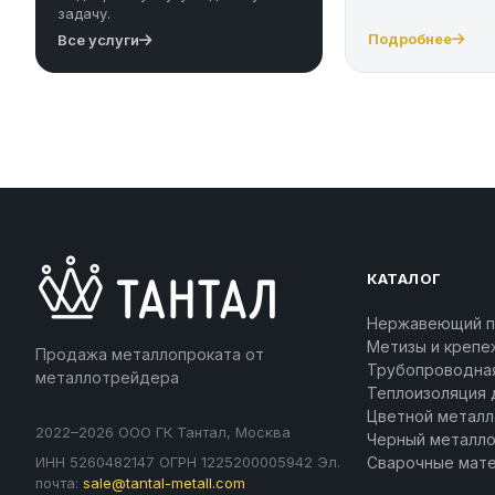
задачу.
Подробнее
Все услуги
КАТАЛОГ
Нержавеющий п
Метизы и крепе
Продажа металлопроката от
Трубопроводна
металлотрейдера
Теплоизоляция 
Цветной металл
2022–2026 ООО ГК Тантал, Москва
Черный металл
ИНН 5260482147 ОГРН 1225200005942 Эл.
Сварочные мат
почта:
sale@tantal-metall.com