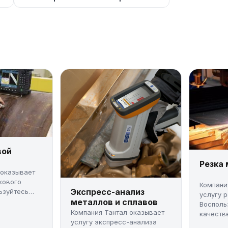
вой
Резка
 оказывает
кового
Компани
Экспресс-анализ
ьзуйтесь
услугу 
металлов и сплавов
Восполь
Компания Тантал оказывает
качестве
услугу экспресс-анализа