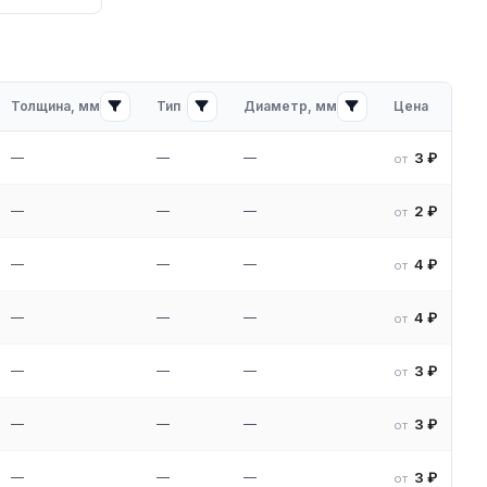
Толщина, мм
Тип
Диаметр, мм
Цена
—
—
—
3 ₽
от
—
—
—
2 ₽
от
—
—
—
4 ₽
от
—
—
—
4 ₽
от
—
—
—
3 ₽
от
—
—
—
3 ₽
от
—
—
—
3 ₽
от