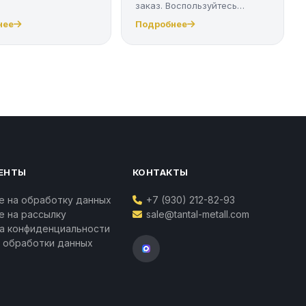
заказ. Воспользуйтесь
качест...
нее
Подробнее
ЕНТЫ
КОНТАКТЫ
е на обработку данных
+7 (930) 212-82-93
Ваш личный менеджер
е на рассылку
sale@tantal-metall.com
Татьяна Воропаева
а конфиденциальности
Контакты
 обработки данных
Телефон:
+7 (930) 212-82-93