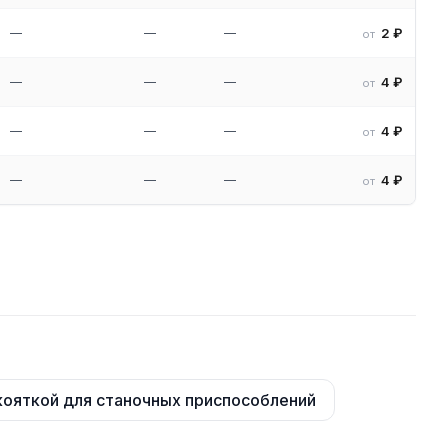
—
—
—
2 ₽
от
—
—
—
4 ₽
от
—
—
—
4 ₽
от
—
—
—
4 ₽
от
укояткой для станочных приспособлений