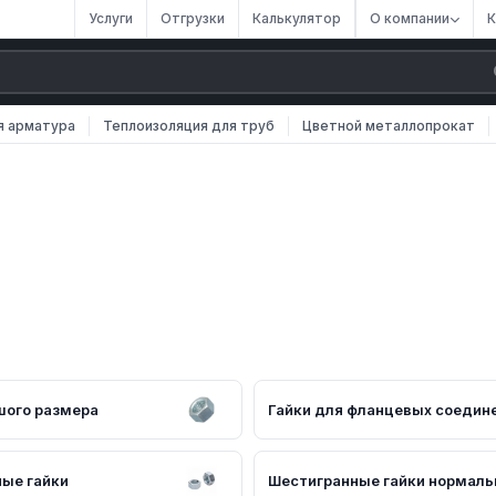
Услуги
Отгрузки
Калькулятор
О компании
К
я арматура
Теплоизоляция для труб
Цветной металлопрокат
ляем оптовые и розничные поставки металлопроката и промышленн
зличных марок, размеров и типов. Все изделия соответствуют
шого размера
Гайки для фланцевых соедин
ые гайки
Шестигранные гайки нормал