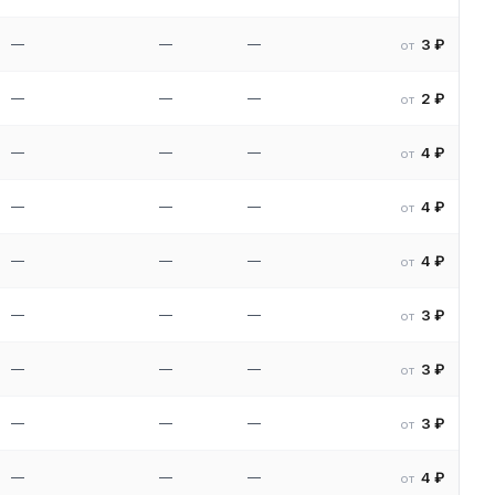
—
—
—
3 ₽
от
—
—
—
2 ₽
от
—
—
—
4 ₽
от
—
—
—
4 ₽
от
—
—
—
4 ₽
от
—
—
—
3 ₽
от
—
—
—
3 ₽
от
—
—
—
3 ₽
от
—
—
—
4 ₽
от