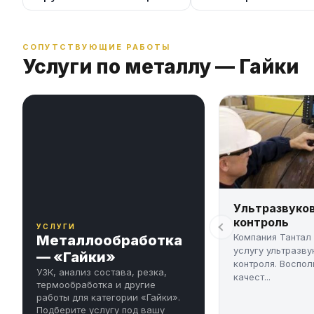
СОПУТСТВУЮЩИЕ РАБОТЫ
Услуги по металлу — Гайки
Ультразвуко
контроль
УСЛУГИ
Компания Тантал
Металлообработка
услугу ультразву
— «Гайки»
контроля. Воспол
УЗК, анализ состава, резка,
качест...
термообработка и другие
работы для категории «Гайки».
Подберите услугу под вашу