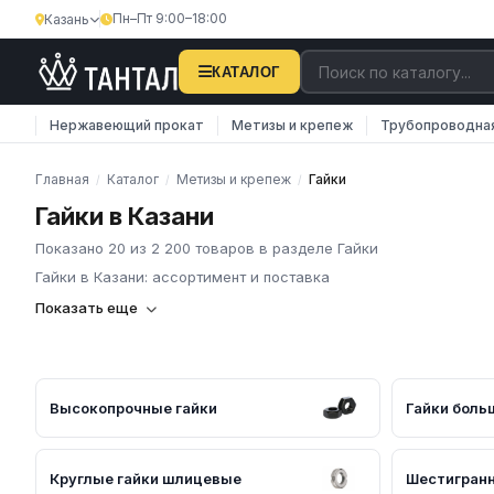
Пн–Пт 9:00–18:00
Казань
КАТАЛОГ
Нержавеющий прокат
Метизы и крепеж
Трубопроводна
Главная
Каталог
Метизы и крепеж
Гайки
/
/
/
Гайки в Казани
Показано 20 из 2 200 товаров в разделе Гайки
Гайки в Казани: ассортимент и поставка
Компания «Тантал» предлагает Гайки в России. Мы осуществ
Показать еще
материалов по всей России.
В нашем каталоге представлен широкий ассортимент Гайки ра
требованиям ГОСТ и ТУ, имеют сертификаты качества.
Наличие на складе в России
Высокопрочные гайки
Гайки боль
Соответствие стандартам ГОСТ и ТУ
Обязательное наличие сертификатов
Доставка по региону
Круглые гайки шлицевые
Шестигранн