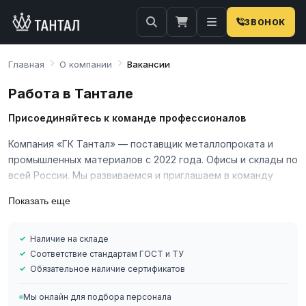
ЗВОНОК
Главная
О компании
Вакансии
Работа в Тантале
Присоединяйтесь к команде профессионалов
Компания «ГК Тантал» — поставщик металлопроката и
промышленных материалов с 2022 года. Офисы и склады по
всей России. Мы развиваемся и приглашаем в команду
специалистов, готовых работать в сфере поставок
Показать еще
металлопроката.
Почему работают у нас
Наличие на складе
Стабильная компания на рынке металлоторговли
Соответствие стандартам ГОСТ и ТУ
Обязательное наличие сертификатов
Офисы в ключевых регионах России
Официальное оформление по ТК РФ
Мы онлайн для подбора персонала