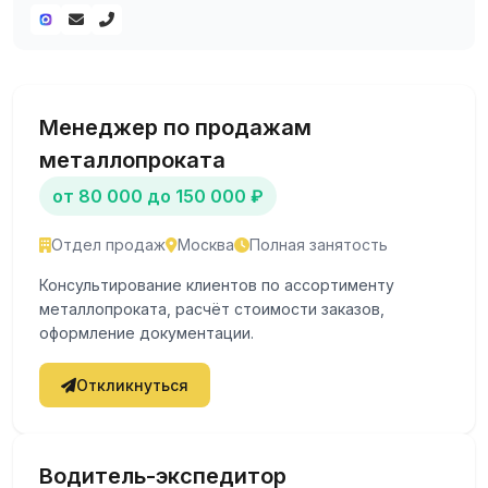
Конкурентная заработная плата
Возможности профессионального роста
Как откликнуться
Ознакомьтесь с актуальными вакансиями на этой странице.
Менеджер по продажам
Для отклика отправьте резюме через форму на сайте или
металлопроката
свяжитесь с нами по телефону.
от 80 000 до 150 000 ₽
Отдел продаж
Москва
Полная занятость
Консультирование клиентов по ассортименту
металлопроката, расчёт стоимости заказов,
оформление документации.
Откликнуться
Водитель-экспедитор