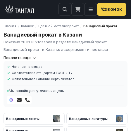
ЗВОНОК
Главная
Каталог
Цветной металлопрокат
Ванадиевый прокат
/
/
/
Ванадиевый прокат в Казани
Показано 20 из 136 товаров в разделе Ванадиевый прокат
Ванадиевый прокат в Казани: ассортимент и поставка
Компания «Тантал» предлагает Ванадиевый прокат в России.
Показать еще
Мы осуществляем оптовые и розничные поставки
Наличие на складе
металлопроката и промышленных материалов по всей России.
Соответствие стандартам ГОСТ и ТУ
В нашем каталоге представлен широкий ассортимент
Обязательное наличие сертификатов
Ванадиевый прокат различных марок, размеров и типов. Все
изделия соответствуют требованиям ГОСТ и ТУ, имеют
Мы онлайн для уточнения цены
сертификаты качества.
Наличие на складе в России
Соответствие стандартам ГОСТ и ТУ
Обязательное наличие сертификатов
Ванадиевые ленты
Ванадиевые лигатуры
Доставка по региону
Для получения актуальных цен и наличия на складе свяжитесь
Ванадиевые