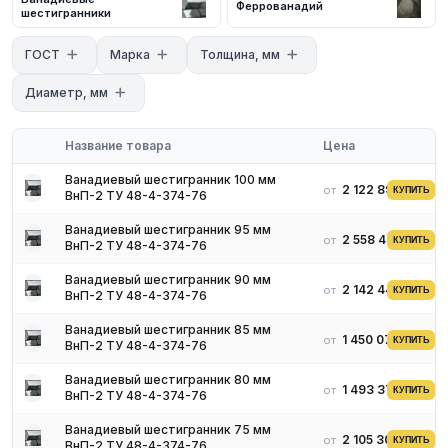
Феррованадий
с нашими менеджерами. Мы предложим оптимальные условия
шестигранники
поставки и доставки.
ГОСТ
Марка
Толщина, мм
Диаметр, мм
Название товара
Цена
Ванадиевый шестигранник 100 мм
2 122 897 ₽
от
КУПИТЬ
ВнП-2 ТУ 48-4-374-76
Ванадиевый шестигранник 95 мм
2 558 472 ₽
от
КУПИТЬ
ВнП-2 ТУ 48-4-374-76
Ванадиевый шестигранник 90 мм
2 142 441 ₽
от
КУПИТЬ
ВнП-2 ТУ 48-4-374-76
Ванадиевый шестигранник 85 мм
1 450 070 ₽
от
КУПИТЬ
ВнП-2 ТУ 48-4-374-76
Ванадиевый шестигранник 80 мм
1 493 372 ₽
от
КУПИТЬ
ВнП-2 ТУ 48-4-374-76
Ванадиевый шестигранник 75 мм
2 105 301 ₽
от
КУПИТЬ
ВнП-2 ТУ 48-4-374-76