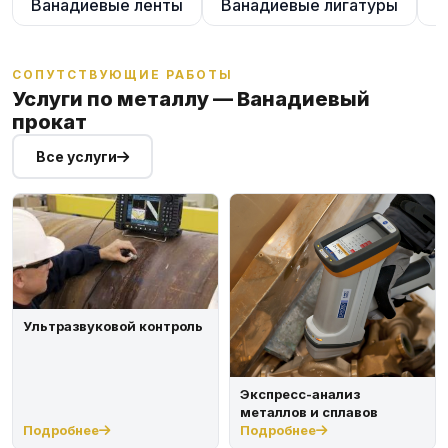
Ванадиевые ленты
Ванадиевые лигатуры
В
СОПУТСТВУЮЩИЕ РАБОТЫ
Услуги по металлу — Ванадиевый
прокат
Все услуги
Ультразвуковой контроль
Экспресс-анализ
металлов и сплавов
Подробнее
Подробнее