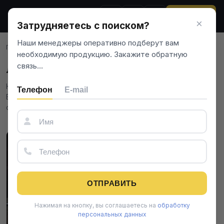
ЗВОНОК
×
Затрудняетесь с поиском?
Наши менеджеры оперативно подберут вам
Главная
Услуги
Литье металлов
/
/
необходимую продукцию. Закажите обратную
связь…
Литье металлов
Компания Тантал выполняет литье металла на заказ.
Телефон
E-mail
Воспользуйтесь качественным услугой по выгодной цене
от профессионалов. Звоните по номеру 8-800-222-86-39.
ОТПРАВИТЬ
Нажимая на кнопку, вы соглашаетесь на
обработку
персональных данных