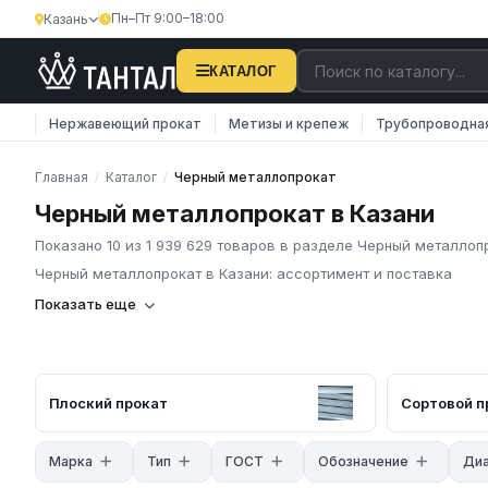
Пн–Пт 9:00–18:00
Казань
КАТАЛОГ
Нержавеющий прокат
Метизы и крепеж
Трубопроводна
Главная
Каталог
Черный металлопрокат
/
/
Черный металлопрокат в Казани
Показано 10 из 1 939 629 товаров в разделе Черный металлоп
Черный металлопрокат в Казани: ассортимент и поставка
Компания «Тантал» предлагает чёрный металлопрокат в Росс
Показать еще
и промышленных материалов по всей России.
Основные характеристики
В нашем каталоге представлен широкий ассортимент чёрного
прокат: горячекатаные листы по ГОСТ 19903, холоднокатаные 
Плоский прокат
Сортовой п
Трубный прокат: трубы ВГП по ГОСТ 3262, электросварные по
квадратного и прямоугольного сечения. Сортовой прокат: арма
Марка
Тип
ГОСТ
Обозначение
Диа
равнополочные и неравнополочные, швеллеры, двутавры, ката
сертификаты качества.