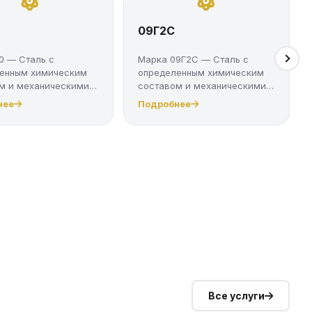
09Г2С
0 — Сталь с
Марка 09Г2С — Сталь с
енным химическим
определенным химическим
м и механическими
составом и механическими
ми....
свойствам...
нее
Подробнее
Все услуги