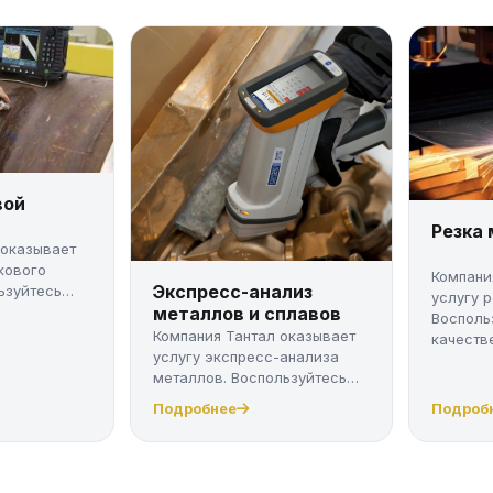
вой
Резка
 оказывает
кового
Компани
Экспресс-анализ
ьзуйтесь
услугу 
металлов и сплавов
Восполь
Компания Тантал оказывает
качестве
услугу экспресс-анализа
металлов. Воспользуйтесь
качес...
Подробнее
Подроб