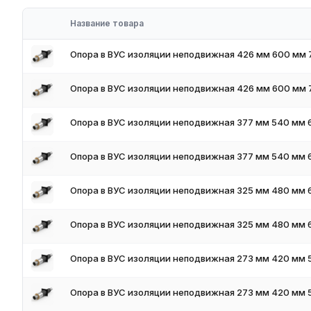
Преимущества работы с нами
Название товара
Наличие на складе в России
Соответствие стандартам ГОСТ и ТУ
Опора в ВУС изоляции неподвижная 426 мм 600 мм 
Обязательное наличие сертификатов
Доставка по всей России
Опора в ВУС изоляции неподвижная 426 мм 600 мм 
Резка и обработка по размерам заказчика
Гибкая система скидок для оптовых покупателей
Опора в ВУС изоляции неподвижная 377 мм 540 мм 
Цены и условия поставки
Цена от 45 000 руб/т. Для получения актуальных цен и налич
Опора в ВУС изоляции неподвижная 377 мм 540 мм 
предложим оптимальные условия поставки и доставки.
Как оформить заказ
Опора в ВУС изоляции неподвижная 325 мм 480 мм 
Для оформления заказа чёрного металлопроката в России вы
форму обратной связи на сайте. Мы поможем подобрать опти
Опора в ВУС изоляции неподвижная 325 мм 480 мм 
учётом объёма заказа.
Опора в ВУС изоляции неподвижная 273 мм 420 мм 
Опора в ВУС изоляции неподвижная 273 мм 420 мм 