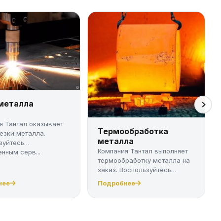
 металла
я Тантал оказывает
Термообработка
резки металла.
металла
зуйтесь
Компания Тантал выполняет
нным серв...
термообработку металла на
заказ. Воспользуйтесь
качест...
нее
Подробнее