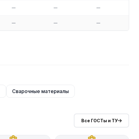
—
—
—
—
—
—
—
—
а
Сварочные материалы
Все ГОСТы и ТУ