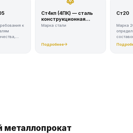
05
Ст4кп (4ПК) — сталь
Ст20
конструкционная
углеродистая по ГОСТ
требования к
Марка стали
Марка 2
380-2005
алям
определ
ачества,
составо
свойства
Подробнее
Подроб
й металлопрокат