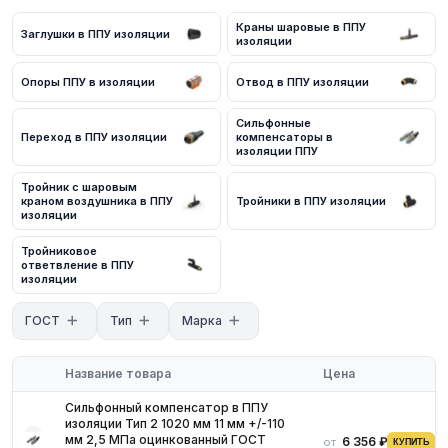
Соответствие стандартам ГОСТ и ТУ
Краны шаровые в ППУ
Заглушки в ППУ изоляции
Обязательное наличие сертификатов
изоляции
Доставка по региону
Для получения актуальных цен и наличия на складе свяжитесь
Опоры ППУ в изоляции
Отвод в ППУ изоляции
с нашими менеджерами. Мы предложим оптимальные условия
поставки и доставки.
Сильфонные
Переход в ППУ изоляции
компенсаторы в
изоляции ППУ
Тройник с шаровым
краном воздушника в ППУ
Тройники в ППУ изоляции
изоляции
Тройниковое
ответвление в ППУ
изоляции
ГОСТ
Тип
Марка
Название товара
Цена
Сильфонный компенсатор в ППУ
изоляции Тип 2 1020 мм 11 мм +/-110
мм 2,5 МПа оцинкованный ГОСТ
6 356 ₽
от
КУПИТЬ