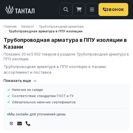
ЗВОНОК
Главная
Каталог
Трубопроводная арматура
/
/
Трубопроводная арматура в ППУ изоляции
/
Трубопроводная арматура в ППУ изоляции в
Казани
Показано 20 из 5 592 товаров в разделе Трубопроводная арматура в
ППУ изоляции
Трубопроводная арматура в ППУ изоляции в Казани:
ассортимент и поставка
Компания «Тантал» предлагает Трубопроводная арматура в
Показать еще
ППУ изоляции в России. Мы осуществляем оптовые и
Наличие на складе
розничные поставки металлопроката и промышленных
Соответствие стандартам ГОСТ и ТУ
материалов по всей России.
Обязательное наличие сертификатов
В нашем каталоге представлен широкий ассортимент
Трубопроводная арматура в ППУ изоляции различных марок,
Мы онлайн для уточнения цены
размеров и типов. Все изделия соответствуют требованиям
ГОСТ и ТУ, имеют сертификаты качества.
Наличие на складе в России