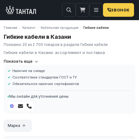
ЗВОНОК
Главная
Каталог
Кабельная продукция
Гибкие кабели
/
/
/
Гибкие кабели в Казани
Показано 20 из 2 700 товаров в разделе Гибкие кабели
Гибкие кабели в Казани: ассортимент и поставка
Компания «Тантал» предлагает Гибкие кабели в России. Мы
Показать еще
осуществляем оптовые и розничные поставки металлопроката
Наличие на складе
и промышленных материалов по всей России.
Соответствие стандартам ГОСТ и ТУ
В нашем каталоге представлен широкий ассортимент Гибкие
Обязательное наличие сертификатов
кабели различных марок, размеров и типов. Все изделия
соответствуют требованиям ГОСТ и ТУ, имеют сертификаты
Мы онлайн для уточнения цены
качества.
Наличие на складе в России
Соответствие стандартам ГОСТ и ТУ
Обязательное наличие сертификатов
Марка
Доставка по региону
Для получения актуальных цен и наличия на складе свяжитесь