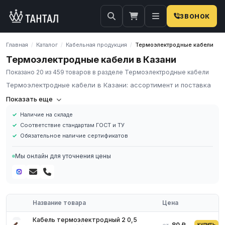
ЗВОНОК
Главная
Каталог
Кабельная продукция
Термоэлектродные кабели
/
/
/
Термоэлектродные кабели в Казани
Показано 20 из 459 товаров в разделе Термоэлектродные кабели
Термоэлектродные кабели в Казани: ассортимент и поставка
Компания «Тантал» предлагает Термоэлектродные кабели в
Показать еще
России. Мы осуществляем оптовые и розничные поставки
Наличие на складе
металлопроката и промышленных материалов по всей России.
Соответствие стандартам ГОСТ и ТУ
В нашем каталоге представлен широкий ассортимент
Обязательное наличие сертификатов
Термоэлектродные кабели различных марок, размеров и
типов. Все изделия соответствуют требованиям ГОСТ и ТУ,
Мы онлайн для уточнения цены
имеют сертификаты качества.
Наличие на складе в России
Соответствие стандартам ГОСТ и ТУ
Обязательное наличие сертификатов
Название товара
Цена
Доставка по региону
Для получения актуальных цен и наличия на складе свяжитесь
Кабель термоэлектродный 2 0,5
80 ₽