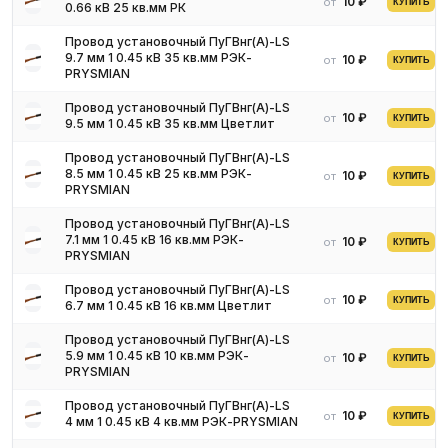
10 ₽
от
КУПИТЬ
0.66 кВ 25 кв.мм РК
резиной;
полиэтиленом;
Провод установочный ПуГВнг(А)-LS
полихлорвиниловым пластиком.
9.7 мм 1 0.45 кВ 35 кв.мм РЭК-
10 ₽
от
КУПИТЬ
PRYSMIAN
Поверх изоляционной обмотки накладывается защитная
оплетка из хлопчатобумажного или шелкового волокна. У
Провод установочный ПуГВнг(А)-LS
10 ₽
от
некоторых моделей проводов защитный слой подвергается
КУПИТЬ
9.5 мм 1 0.45 кВ 35 кв.мм Цветлит
пропитке противогнилостными составами.
Провод установочный ПуГВнг(А)-LS
8.5 мм 1 0.45 кВ 25 кв.мм РЭК-
10 ₽
от
Разновидности
КУПИТЬ
PRYSMIAN
Отдельные виды установочных проводов выпускаются с
Провод установочный ПуГВнг(А)-LS
7.1 мм 1 0.45 кВ 16 кв.мм РЭК-
10 ₽
от
наружной оплеткой изготовленной из стальной оцинкованной
КУПИТЬ
PRYSMIAN
проволоки, что значительно повышает стойкость к
механическим воздействиям. Производство данной категории
Провод установочный ПуГВнг(А)-LS
10 ₽
от
КУПИТЬ
электрической продукции регламентировано нормативами
6.7 мм 1 0.45 кВ 16 кв.мм Цветлит
предписанными ГОСТом 6323-79.
Провод установочный ПуГВнг(А)-LS
Установочные провода изготавливаются:
5.9 мм 1 0.45 кВ 10 кв.мм РЭК-
10 ₽
от
КУПИТЬ
PRYSMIAN
одножильные;
двухжильные;
Провод установочный ПуГВнг(А)-LS
10 ₽
от
КУПИТЬ
трехжильные;
4 мм 1 0.45 кВ 4 кв.мм РЭК-PRYSMIAN
четырехжильные;