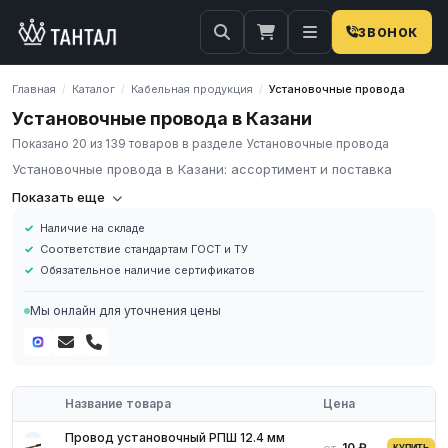
ЗВОНОК
Главная
Каталог
Кабельная продукция
Установочные провода
/
/
/
Установочные провода в Казани
Показано 20 из 139 товаров в разделе Установочные провода
Установочные провода в Казани: ассортимент и поставка
Установочный провод
Показать еще
Наличие на складе
Установочный провод — важная деталь для неподвижных
Соответствие стандартам ГОСТ и ТУ
электрических распределительных силовых сетей. Главная
Обязательное наличие сертификатов
задача: распределение электрической энергии к потребителям
тока, расположенных внутри и снаружи помещений. Также
Мы онлайн для уточнения цены
провод необходим для подключения электродвигателей,
электронагревателей, промышленного и лабораторного
переносного электрооборудования.
Название товара
Цена
Провод установочный РПШ 12.4 мм
10 ₽