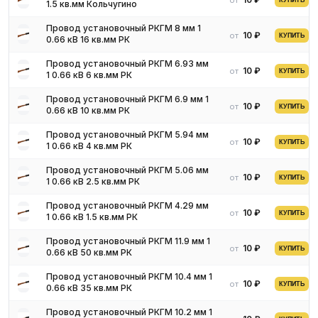
от
КУПИТЬ
1.5 кв.мм Кольчугино
Провод установочный РКГМ 8 мм 1
10 ₽
от
КУПИТЬ
0.66 кВ 16 кв.мм РК
Провод установочный РКГМ 6.93 мм
10 ₽
от
КУПИТЬ
1 0.66 кВ 6 кв.мм РК
Провод установочный РКГМ 6.9 мм 1
10 ₽
от
КУПИТЬ
0.66 кВ 10 кв.мм РК
Провод установочный РКГМ 5.94 мм
10 ₽
от
КУПИТЬ
1 0.66 кВ 4 кв.мм РК
Основные характеристики
Провод установочный РКГМ 5.06 мм
10 ₽
от
КУПИТЬ
1 0.66 кВ 2.5 кв.мм РК
Типоразмер включает большое множество разнообразных
кабельных изделий и состоит из однопроволочных и
Провод установочный РКГМ 4.29 мм
10 ₽
от
КУПИТЬ
1 0.66 кВ 1.5 кв.мм РК
многопроволочных (гибкие) ГОСТ 7399-97 проводов с
токопроводящей сердцевиной изготовленной из медного или
Провод установочный РКГМ 11.9 мм 1
алюминиевого сплава. Эксплуатируются данный сортамент при
10 ₽
от
КУПИТЬ
0.66 кВ 50 кв.мм РК
переменном токе с напряжением 220, 380, 500, 2000 и 3000 В.
Провод установочный РКГМ 10.4 мм 1
Токопроводящая сердцевина может состоять из одной или
10 ₽
от
КУПИТЬ
0.66 кВ 35 кв.мм РК
несколько перекрученных между собой изолированных жил.
Жилы могут покрываться:
Провод установочный РКГМ 10.2 мм 1