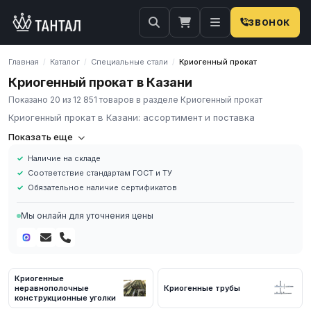
ЗВОНОК
Главная
Каталог
Специальные стали
Криогенный прокат
/
/
/
Криогенный прокат в Казани
Показано 20 из 12 851 товаров в разделе Криогенный прокат
Криогенный прокат в Казани: ассортимент и поставка
Криогенный прокат
Показать еще
**Криогенный прокат** — металлопрокат из сталей и сплавов,
Наличие на складе
сохраняющих **ударную вязкость** и прочность при
Соответствие стандартам ГОСТ и ТУ
температурах до **−196 °C** (жидкий азот) и ниже. В каталоге
Обязательное наличие сертификатов
**12 851** позиция: преимущественно криогенные трубы (12
790) и неравнополочные конструкционные уголки (61).
Мы онлайн для уточнения цены
Марки
- 10Х14Г14Н4Т (ЭИ811): трубы СПГ, азот, кислород — до −196
°C
- 03Х20Н16АГ6 (ЭП302): сварные криогенные конструкции —
Криогенные
до −253 °C
неравнополочные
Криогенные трубы
конструкционные уголки
- 12Х18Н10Т: универсальная нержавейка — до −196 °C