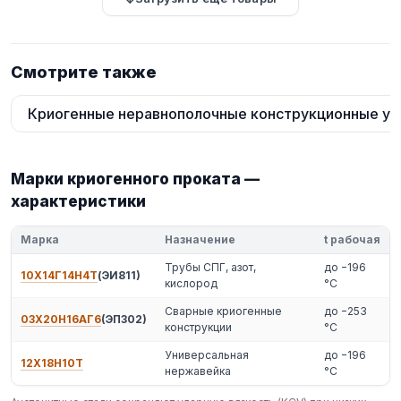
Смотрите также
Криогенные неравнополочные конструкционные уг
Марки криогенного проката —
характеристики
Марка
Назначение
t рабочая
Трубы СПГ, азот,
до −196
10Х14Г14Н4Т
(ЭИ811)
кислород
°C
Сварные криогенные
до −253
03Х20Н16АГ6
(ЭП302)
конструкции
°C
Универсальная
до −196
12Х18Н10Т
нержавейка
°C