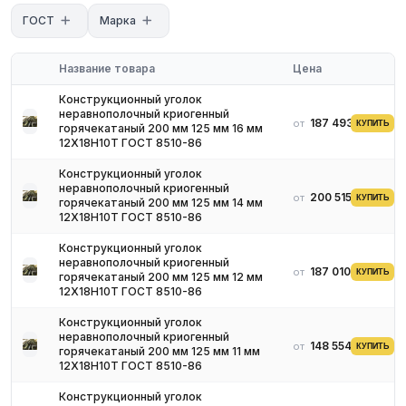
ГОСТы
ГОСТ
Марка
- **ГОСТ 9941-81** — трубы коррозионностойкие
бесшовные
Название товара
Цена
- **ГОСТ 5632-72** — марки нержавеющих и жаропрочных
сталей
Конструкционный уголок
- **ГОСТ 19281-89** — уголки конструкционные
неравнополочный криогенный
187 493 ₽
от
КУПИТЬ
горячекатаный 200 мм 125 мм 16 мм
Условия поставки
12Х18Н10Т ГОСТ 8510-86
- Наличие на складе в России
Конструкционный уголок
- Сертификат с ударной вязкостью (KCV) при низкой
неравнополочный криогенный
температуре
200 515 ₽
от
КУПИТЬ
горячекатаный 200 мм 125 мм 14 мм
- Резка в размер — по запросу
12Х18Н10Т ГОСТ 8510-86
- Оптовые скидки
Конструкционный уголок
неравнополочный криогенный
187 010 ₽
от
КУПИТЬ
горячекатаный 200 мм 125 мм 12 мм
12Х18Н10Т ГОСТ 8510-86
Конструкционный уголок
неравнополочный криогенный
148 554 ₽
от
КУПИТЬ
горячекатаный 200 мм 125 мм 11 мм
12Х18Н10Т ГОСТ 8510-86
Конструкционный уголок