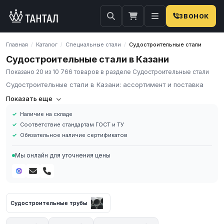
ЗВОНОК
×
Затрудняетесь с поиском?
Главная
Каталог
Специальные стали
Судостроительные стали
/
/
/
Наши менеджеры оперативно подберут вам
Судостроительные стали в Казани
необходимую продукцию. Закажите обратную
связь…
Показано 20 из 10 766 товаров в разделе Судостроительные стали
Судостроительные стали в Казани: ассортимент и поставка
Телефон
E-mail
Компания «Тантал» предлагает Судостроительные стали в
Показать еще
России. Мы осуществляем оптовые и розничные поставки
Наличие на складе
металлопроката и промышленных материалов по всей России.
Соответствие стандартам ГОСТ и ТУ
В нашем каталоге представлен широкий ассортимент
Обязательное наличие сертификатов
Судостроительные стали различных марок, размеров и типов.
Все изделия соответствуют требованиям ГОСТ и ТУ, имеют
Мы онлайн для уточнения цены
сертификаты качества.
Наличие на складе в России
Соответствие стандартам ГОСТ и ТУ
ОТПРАВИТЬ
Обязательное наличие сертификатов
Судостроительные трубы
Доставка по региону
Нажимая на кнопку, вы соглашаетесь на
обработку
персональных данных
Для получения актуальных цен и наличия на складе свяжитесь