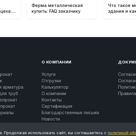
Ферма металлическая
Что такое 
цеха:
купить: FAQ заказчику
здания и ка
О КОМПАНИИ
ДОКУМ
рокат
Услуги
Согласи
ж
Отгрузки
Согласи
я арматура
Калькулятор
Политик
для труб
О компании
Правила
опрокат
Контакты
опрокат
Сертификация
ериалы
Благодарственные письма
Новости
а. Продолжая использовать сайт, вы соглашаетесь с
политикой об