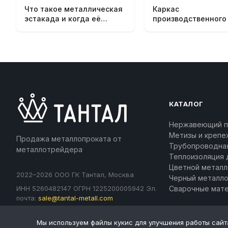
Что такое металлическая
Каркас
эстакада и когда её
производственного 
заказывают
FAQ
КАТАЛОГ
Нержавеющий п
Метизы и крепе
Продажа металлопроката от
Трубопроводна
металлотрейдера
Теплоизоляция 
Цветной металл
2022–2026 ООО ГК Тантал, Москва
Черный металл
ИНН 5260482147 ОГРН 1225200005942 Эл.
Сварочные мат
почта:
sale@tantal-metall.com
Разработка и продвижение:
frankweb.ru
Мы используем файлы кукис для улучшения работы сайт