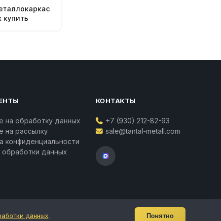
металлокаркас
к купить
ЕНТЫ
КОНТАКТЫ
е на обработку данных
+7 (930) 212-82-93
Ваш личный менеджер
е на рассылку
sale@tantal-metall.com
Татьяна Воропаева
а конфиденциальности
Контакты
 обработки данных
Телефон:
+7 (930) 212-82-93
Ваш личный менеджер
работки данных
.
Понятно
Татьяна Воропаева