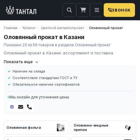
ЗВОНОК
Главная
Каталог
Цветной металлопрокат
Оловянный прокат
/
/
/
Оловянный прокат в Казани
Показано 20 из 56 товаров в разделе Оловянный прокат
Оловянный прокат в Казани: ассортимент и поставка
Компания «Тантал» предлагает Оловянный прокат в России. Мы
Показать еще
осуществляем оптовые и розничные поставки металлопроката
Наличие на складе
и промышленных материалов по всей России.
Соответствие стандартам ГОСТ и ТУ
В нашем каталоге представлен широкий ассортимент
Обязательное наличие сертификатов
Оловянный прокат различных марок, размеров и типов. Все
изделия соответствуют требованиям ГОСТ и ТУ, имеют
Мы онлайн для уточнения цены
сертификаты качества.
Наличие на складе в России
Соответствие стандартам ГОСТ и ТУ
Обязательное наличие сертификатов
Оловянно-медные
Оловянная фольга
Доставка по региону
припои
Для получения актуальных цен и наличия на складе свяжитесь