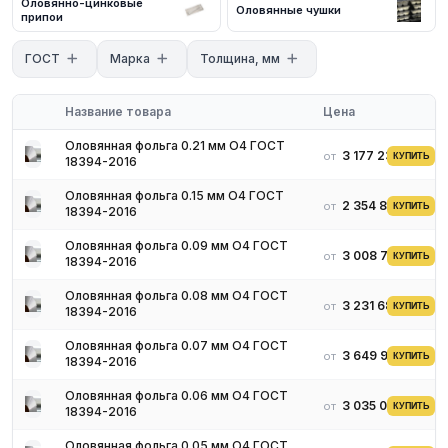
Оловянно-цинковые
с нашими менеджерами. Мы предложим оптимальные условия
Оловянные чушки
припои
поставки и доставки.
ГОСТ
Марка
Толщина, мм
Название товара
Цена
Оловянная фольга 0.21 мм О4 ГОСТ
3 177 236 ₽
от
КУПИТЬ
18394-2016
Оловянная фольга 0.15 мм О4 ГОСТ
2 354 811 ₽
от
КУПИТЬ
18394-2016
Оловянная фольга 0.09 мм О4 ГОСТ
3 008 700 ₽
от
КУПИТЬ
18394-2016
Оловянная фольга 0.08 мм О4 ГОСТ
3 231 685 ₽
от
КУПИТЬ
18394-2016
Оловянная фольга 0.07 мм О4 ГОСТ
3 649 909 ₽
от
КУПИТЬ
18394-2016
Оловянная фольга 0.06 мм О4 ГОСТ
3 035 043 ₽
от
КУПИТЬ
18394-2016
Оловянная фольга 0.05 мм О4 ГОСТ